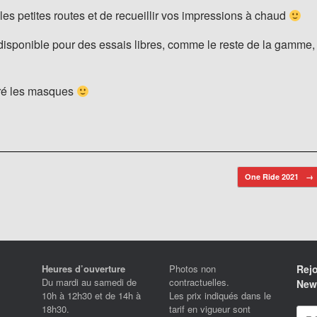
es petites routes et de recueillir vos impressions à chaud
isponible pour des essais libres, comme le reste de la gamme,
gré les masques
One Ride 2021
→
Heures d’ouverture
Photos non
Rejo
Du mardi au samedi de
contractuelles.
News
10h à 12h30 et de 14h à
Les prix indiqués dans le
18h30.
tarif en vigueur sont