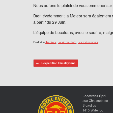
Nous aurons le plaisir de vous emmener sur l
Bien évidemment la Meteor sera également d
à partir du 29 Juin.
L'équipe de Locotrans, avec le sourire, mal
Posted in
Archives
,
La vie du Store
,
Les évènements
.
Post navigation
←
L’expédition Himalayenne
Locotrans Sprl
309 Chaussée de
Bruxelles
1410 Waterloo