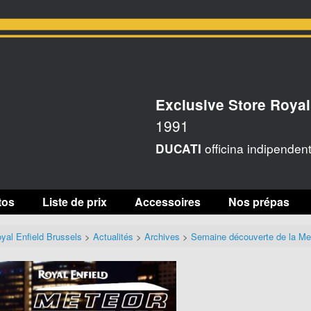
Exclusive Store Royal
1991
officina indipenden
DUCATI
tos
Liste de prix
Accessoires
Nos prépas
yal Enfield Brussels
>
Actualités
>
Archives
>
Semaine découverte de la Me