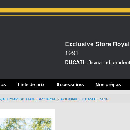
Exclusive Store Royal
1991
officina indipenden
DUCATI
tos
Liste de prix
Accessoires
Nos prépas
yal Enfield Brussels
>
Actualités
>
Actualités
>
Balades
>
2018