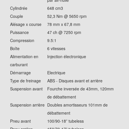
par air-huile
Cylindrée
648 cm3
Couple
52,3 Nm @ 5650 rpm
Alésage x course
78 mm x 67,8 mm
Puissance
47 ch @ 7250 rpm
Compression
9.5:1
Boîte
6 vitesses
Alimentation en
Injection électronique
carburant
Démarrage
Electrique
Type de freinage
ABS - Disques avant et arrière
Suspension avant
Fourche inversée de 43mm, 120mm
de débattement
Suspension arrière
Doubles amortisseurs 101mm de
débattement
Pneu avant
100/90-18” tubeless