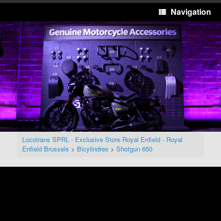
Navigation
Locotrans SPRL - Exclusive Store Royal Enfield - Royal
Enfield Brussels
>
Bicylindres
>
Shotgun 650