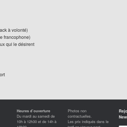
ack à volonté)
de francophone)
ux qui le désirent
ort
Heures d’ouverture
Photos non
Rejo
Du mardi au samedi de
contractuelles.
News
10h à 12h30 et de 14h à
Les prix indiqués dans le
18h30.
tarif en vigueur sont