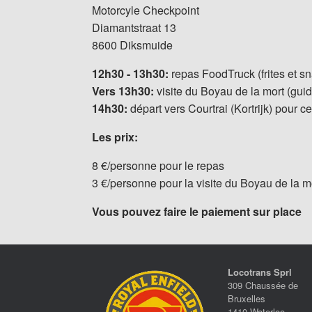
Motorcyle Checkpoint
Diamantstraat 13
8600 Diksmuide
12h30 - 13h30:
repas FoodTruck (frites et sn
Vers 13h30:
visite du Boyau de la mort (gui
14h30:
départ vers Courtrai (Kortrijk) pour ce
Les prix:
8 €/personne pour le repas
3 €/personne pour la visite du Boyau de la m
Vous pouvez faire le paiement sur place
Locotrans Sprl
309 Chaussée de
Bruxelles
1410 Waterloo