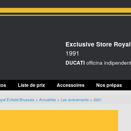
Exclusive Store Royal
1991
officina indipenden
DUCATI
tos
Liste de prix
Accessoires
Nos prépas
yal Enfield Brussels
>
Actualités
>
Les évènements
>
2021