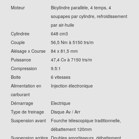
Moteur
Bicylindre parallèle, 4 temps, 4
soupapes par cylindre, refroidissement
par air-huile
Cylindrée
648 cm3
Couple
56,5 Nm à 5150 trs/m
Alésage x Course
84 x 81,5 mm
Puissance
47,4 Cv à 7150 trs/m
Compression
9.5:1
Boite
6 vitesses
Alimentation en
Injection électronique
carburant
Démarrage
Electrique
Type de freinage
Disque Av / Arr
Suspension avant
Fourche télescopique traditionnelle,
débattement 120mm
Suspension arrière
Doubles amortisseurs, débattement