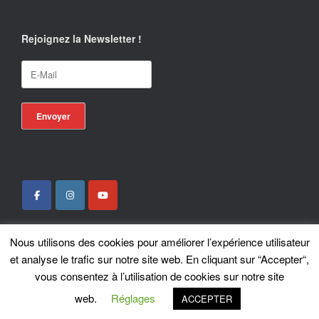
Rejoignez la Newsletter !
Nous utilisons des cookies pour améliorer l’expérience utilisateur
Locotrans SPRL - Exclusive Store Royal Enfield - Royal Enfield Brussels - ©
et analyse le trafic sur notre site web. En cliquant sur “Accepter“,
2026
vous consentez à l’utilisation de cookies sur notre site
A
SiteOrigin
Theme
web.
Réglages
ACCEPTER