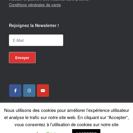
Conditions générales de vente
Rejoignez la Newsletter !
Nous utilisons des cookies pour améliorer l’expérience utilisateur
Locotrans SPRL - Exclusive Store Royal Enfield - Royal Enfield Brussels - ©
et analyse le trafic sur notre site web. En cliquant sur “Accepter“,
2026
vous consentez à l’utilisation de cookies sur notre site
A
SiteOrigin
Theme