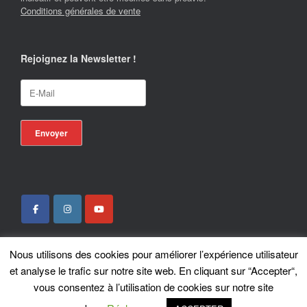
Conditions générales de vente
Rejoignez la Newsletter !
Nous utilisons des cookies pour améliorer l’expérience utilisateur
Locotrans SPRL - Exclusive Store Royal Enfield - Royal Enfield Brussels - ©
et analyse le trafic sur notre site web. En cliquant sur “Accepter“,
2026
vous consentez à l’utilisation de cookies sur notre site
A
SiteOrigin
Theme