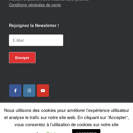
Conditions générales de vente
Rejoignez la Newsletter !
Nous utilisons des cookies pour améliorer l’expérience utilisateur
Locotrans SPRL - Exclusive Store Royal Enfield - Royal Enfield Brussels - ©
et analyse le trafic sur notre site web. En cliquant sur “Accepter“,
2026
vous consentez à l’utilisation de cookies sur notre site
A
SiteOrigin
Theme