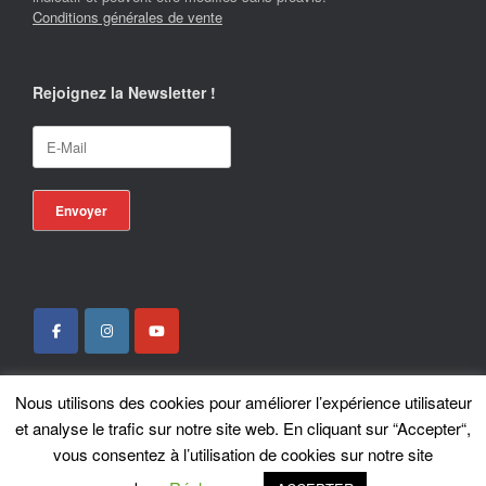
Conditions générales de vente
Rejoignez la Newsletter !
Nous utilisons des cookies pour améliorer l’expérience utilisateur
Locotrans SPRL - Exclusive Store Royal Enfield - Royal Enfield Brussels - ©
et analyse le trafic sur notre site web. En cliquant sur “Accepter“,
2026
vous consentez à l’utilisation de cookies sur notre site
A
SiteOrigin
Theme