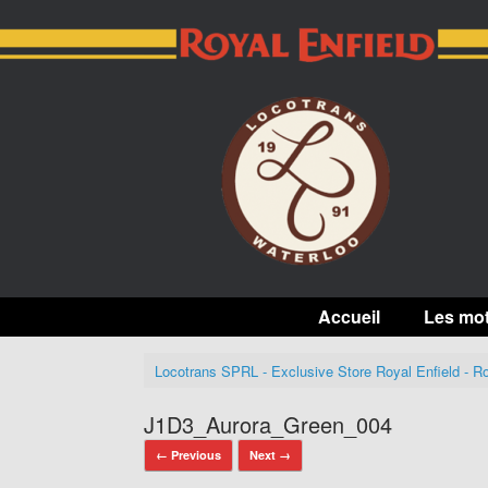
Skip
to
content
Accueil
Les mo
Locotrans SPRL - Exclusive Store Royal Enfield - Ro
J1D3_Aurora_Green_004
← Previous
Next →