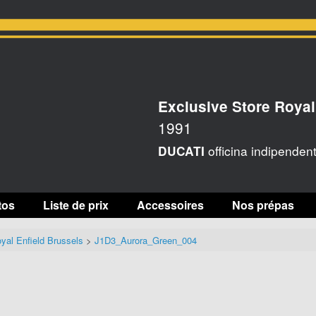
Exclusive Store Royal
1991
officina indipenden
DUCATI
tos
Liste de prix
Accessoires
Nos prépas
yal Enfield Brussels
>
J1D3_Aurora_Green_004