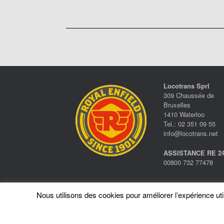
Locotrans Sprl
309 Chaussée de
Bruxelles
1410 Waterloo
Tel.: 02 351 09 55
info@locotrans.net
ASSISTANCE RE 24
00800 732 77478
Nous utilisons des cookies pour améliorer l’expérience utili