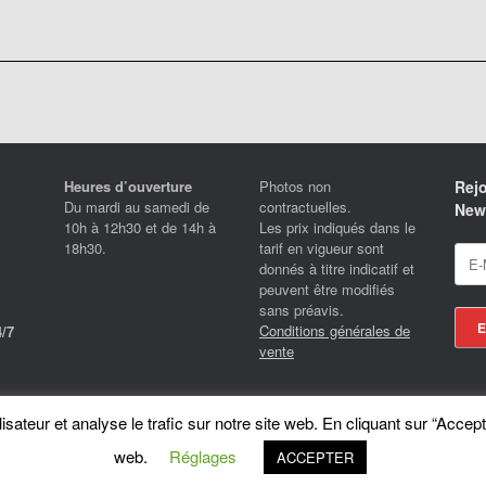
Heures d’ouverture
Photos non
Rejo
Du mardi au samedi de
contractuelles.
News
10h à 12h30 et de 14h à
Les prix indiqués dans le
18h30.
tarif en vigueur sont
donnés à titre indicatif et
peuvent être modifiés
sans préavis.
Conditions générales de
/7
vente
Locotrans SPRL - Exclusive Store Royal Enfield - Royal Enfield Brussels - © 2026
sateur et analyse le trafic sur notre site web. En cliquant sur “Accept
A
SiteOrigin
Theme
web.
Réglages
ACCEPTER