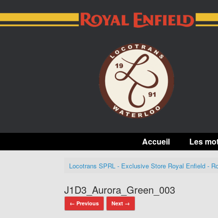
Skip
to
content
Accueil
Les mo
Locotrans SPRL - Exclusive Store Royal Enfield - Ro
J1D3_Aurora_Green_003
← Previous
Next →