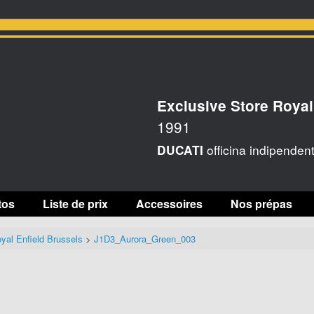
Exclusive Store Royal
1991
officina indipenden
DUCATI
tos
Liste de prix
Accessoires
Nos prépas
yal Enfield Brussels
>
J1D3_Aurora_Green_003