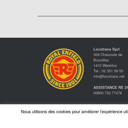
Locotrans Sprl
309 Chaussée de
Bruxelles
1410 Waterloo
Tel.: 02 351 09 55
info@locotrans.net
ASSISTANCE RE 24
00800 732 77478
Nous utilisons des cookies pour améliorer l’expérience utili