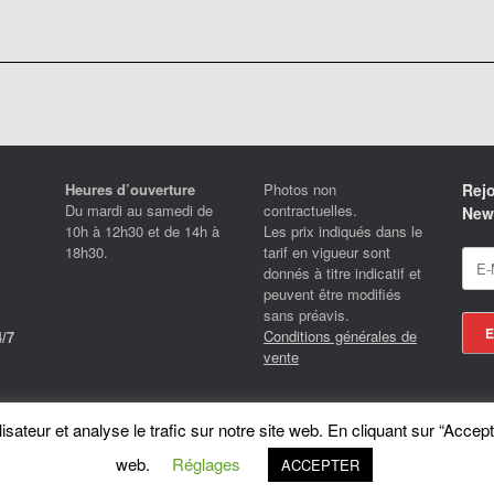
Heures d’ouverture
Photos non
Rejo
Du mardi au samedi de
contractuelles.
News
10h à 12h30 et de 14h à
Les prix indiqués dans le
18h30.
tarif en vigueur sont
donnés à titre indicatif et
peuvent être modifiés
sans préavis.
Conditions générales de
/7
vente
Locotrans SPRL - Exclusive Store Royal Enfield - Royal Enfield Brussels - © 2026
sateur et analyse le trafic sur notre site web. En cliquant sur “Accept
A
SiteOrigin
Theme
web.
Réglages
ACCEPTER