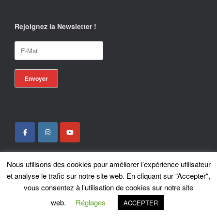
Rejoignez la Newsletter !
Nous utilisons des cookies pour améliorer l’expérience utilisateur
Locotrans SPRL - Exclusive Store Royal Enfield - Royal Enfield Brussels - ©
et analyse le trafic sur notre site web. En cliquant sur “Accepter“,
2026
vous consentez à l’utilisation de cookies sur notre site
A
SiteOrigin
Theme
web.
Réglages
ACCEPTER