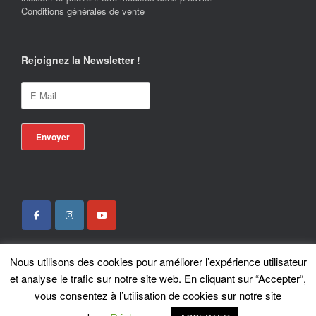
Conditions générales de vente
Rejoignez la Newsletter !
Nous utilisons des cookies pour améliorer l’expérience utilisateur
Locotrans SPRL - Exclusive Store Royal Enfield - Royal Enfield Brussels - ©
et analyse le trafic sur notre site web. En cliquant sur “Accepter“,
2026
vous consentez à l’utilisation de cookies sur notre site
A
SiteOrigin
Theme