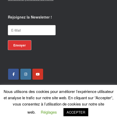
Rejoignez la Newsletter !
Nous utilisons des cookies pour améliorer l’expérience utilisateur
Locotrans SPRL - Exclusive Store Royal Enfield - Royal Enfield Brussels - ©
et analyse le trafic sur notre site web. En cliquant sur “Accepter“,
2026
vous consentez à l’utilisation de cookies sur notre site
A
SiteOrigin
Theme
web.
Réglages
ACCEPTER