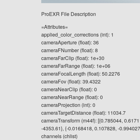
ProEXR File Description
=Attributes=
applied_color_corrections (int): 1
cameraAperture (float): 36
cameraFNumber (float): 8
cameraFarClip (float): 1e+30
cameraFarRange (float): 1e+06
cameraFocalLength (float): 50.2276
cameraFov (float): 39.4322
cameraNearClip (float): 0
cameraNearRange (float): 0
cameraProjection (int): 0
cameraTargetDistance (float): 11034.7
cameraTransform (m44f): [{0.785044, 0.6171
-4353.61}, {-0.0168418, 0.107828, -0.994027, 
channels (chlist)