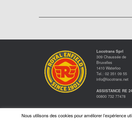
Locotrans Sprl
309 Chaussée de
Bruxelles
1410 Waterloo
Tel.: 02 351 09 55
info@locotrans.net
ASSISTANCE RE 24
00800 732 77478
Nous utilisons des cookies pour améliorer l’expérience utili