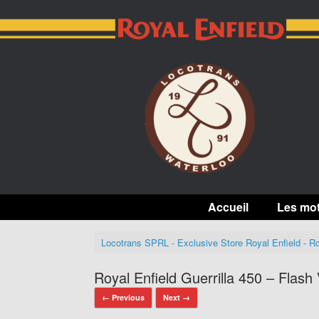
Skip
to
content
Accueil
Les mo
Locotrans SPRL - Exclusive Store Royal Enfield - Ro
Royal Enfield Guerrilla 450 – Flash
← Previous
Next →