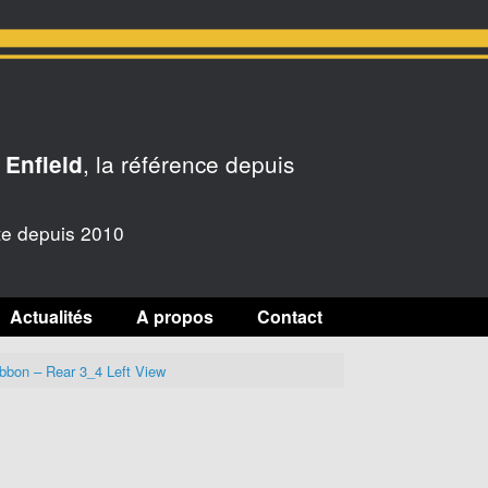
, la référence depuis
 Enfield
te depuis 2010
Actualités
A propos
Contact
Ribbon – Rear 3_4 Left View