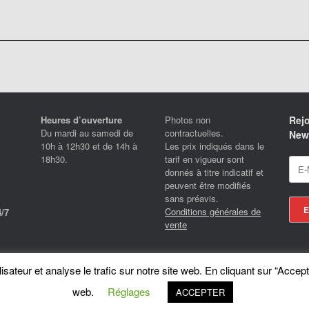
Heures d’ouverture
Photos non
Rejo
Du mardi au samedi de
contractuelles.
News
10h à 12h30 et de 14h à
Les prix indiqués dans le
18h30.
tarif en vigueur sont
donnés à titre indicatif et
peuvent être modifiés
sans préavis.
Conditions générales de
/7
vente
Locotrans SPRL - Exclusive Store Royal Enfield - Royal Enfield Brussels - © 2026
sateur et analyse le trafic sur notre site web. En cliquant sur “Accept
A
SiteOrigin
Theme
web.
Réglages
ACCEPTER