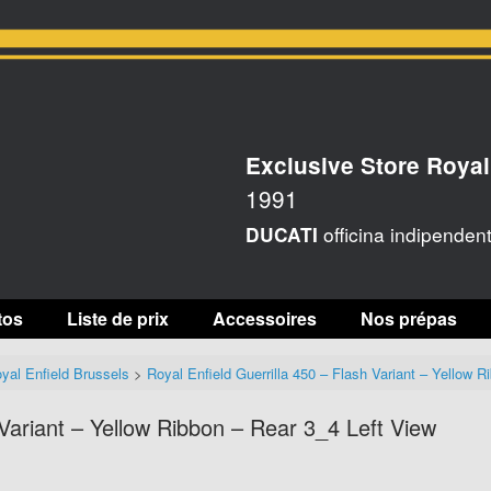
Exclusive Store Royal
1991
officina indipenden
DUCATI
tos
Liste de prix
Accessoires
Nos prépas
yal Enfield Brussels
>
Royal Enfield Guerrilla 450 – Flash Variant – Yellow 
 Variant – Yellow Ribbon – Rear 3_4 Left View