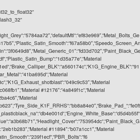
nt32_to_float32”
rHash3_32”
ght_Grey”:”5784aa72″,”defaultMtl”:”ef83e969″,”Metal_Bolts_Ge
f817b5″,”Plastic_Satin_Smooth”:”f67a58b0″,”Speedo_Screen_A
in”:”3f0649d8″,”Metal_Generic_01″:”fd33d702″,”Paint_Black_G
df”,”Plastic_Satin_Bump”:”1d35a77e”,”Material
21ed”,”Brake_Calliper_BLK”:”a560174c”,”K1G_Engine_BLK”:”91
r_Metal”:”41ba695d”,”Material
c”,”K1G_Exhaust_shotblast”:”049c9c53″,”Material
68fb1″,”Material #12176″:”4a849f1c”,”Material
ba4c6″,”Material
8b623″,”Tyre_Side_K1F_RRHS”:”bb8a84e0″,”Brake_Pad_”:”fe0f
plasticblack_na”:”db4e001d”,”Engine_White_Base”:”d5d4b55f”
ue”:”a3b68b71″,”Headlight_Cover”:”753954dc”,”Paint_Black_G
:”2eb1b283″,”Material #11894″:”b07a1cc1″,”Material
tin_Smooth”:”239f1ecf”,”PBR_Bolts”:”f6