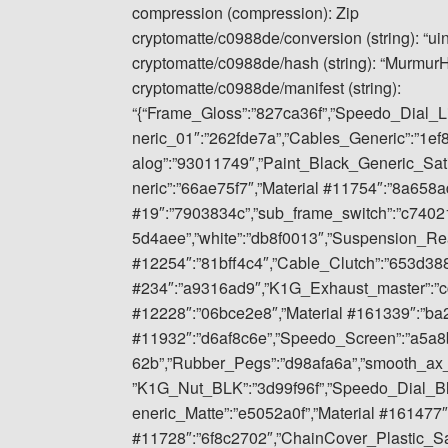
compression (compression): Zip
cryptomatte/c0988de/conversion (string): “ui
cryptomatte/c0988de/hash (string): “Murmu
cryptomatte/c0988de/manifest (string):
“{“Frame_Gloss”:”827ca36f”,”Speedo_Dial_Li
neric_01″:”262fde7a”,”Cables_Generic”:”1e
alog”:”93011749″,”Paint_Black_Generic_Sat
neric”:”66ae75f7″,”Material #11754″:”8a658a
#19″:”7903834c”,”sub_frame_switch”:”c740
5d4aee”,”white”:”db8f0013″,”Suspension_Rea
#12254″:”81bff4c4″,”Cable_Clutch”:”653d388
#234″:”a9316ad9″,”K1G_Exhaust_master”:”cc0
#12228″:”06bce2e8″,”Material #161339″:”ba2
#11932″:”d6af8c6e”,”Speedo_Screen”:”a5a
62b”,”Rubber_Pegs”:”d98afa6a”,”smooth_ax_
”K1G_Nut_BLK”:”3d99f96f”,”Speedo_Dial_Bl
eneric_Matte”:”e5052a0f”,”Material #161477″
#11728″:”6f8c2702″,”ChainCover_Plastic_Sa