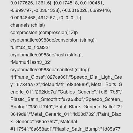
0.0177626, 1361.6}, {0.0174518, 0.0100451,
-0.999797, -0.0361328}, {-0.0319026, 0.999446,
0.00948468, 4912.67}, {0, 0, 0, 1}]
channels (chlist)
compression (compression): Zip
cryptomatte/c0988de/conversion (string):
“uint32_to_float32”
cryptomatte/c0988de/hash (string):
“MurmurHash3_32”
cryptomatte/c0988de/manifest (string):
“{“Frame_Gloss”:”827ca36f”,”Speedo_Dial_Light_Gre
y”:”5784aa72″,”defaultMtl”:”ef83e969″,”Metal_Bolts_G
eneric_01″:”262fde7a”,”Cables_Generic”:”1ef817b5″,”
Plastic_Satin_Smooth”:”f67a58b0″,”Speedo_Screen_
Analog”:”93011749″,”Paint_Black_Generic_Satin”:”3f
0649d8″,”Metal_Generic_01″:”fd33d702″,”Paint_Blac
k_Generic”:”66ae75f7″,”Material
#11754″:”8a658adf”,”Plastic_Satin_Bump”:”1d35a77