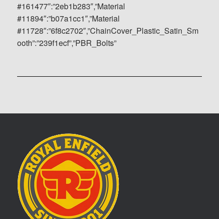
#161477″:”2eb1b283″,”Material
#11894″:”b07a1cc1″,”Material
#11728″:”6f8c2702″,”ChainCover_Plastic_Satin_Sm
ooth”:”239f1ecf”,”PBR_Bolts”