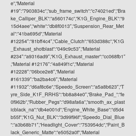
e”,”Material
#19″:”7903834c”,”sub_frame_switch”:”c74021ed”,”Bra
ke_Calliper_BLK”:”a560174c”,”K1G_Engine_BLK”:”9
15d4aee”,”white”:”db8f0013″,”Suspension_Rear_Met
al”:”41ba695d”,”Material
#12254″:”81bff4c4″,”Cable_Clutch”:”653d388c”,”K1G
_Exhaust_shotblast”:”049c9c53″,”Material
#234″:”a9316ad9″,”K1G_Exhaust_master”:”cc068fb1″
,”Material #12176″:”4a849f1c”,”Material
#12228″:”06bce2e8″,”Material
#161339″:”ba2ba4c6″,”Material
#11932″:”d6af8c6e”,”Speedo_Screen”:”a5a8b623″,”T
yre_Side_K1F_RRHS”:”bb8a84e0″,”Brake_Pad_”:”fe
0f962b”,”Rubber_Pegs”:”d98afa6a”,”smooth_ax_plast
icblack_na”:”db4e001d”,”Engine_White_Base”:”d5d4
b55f”,”K1G_Nut_BLK”:”3d99f96f”,”Speedo_Dial_Blue
”:”a3b68b71″,”Headlight_Cover”:”753954dc”,”Paint_B
lack_Generic_Matte”:”e5052a0f”,”Material