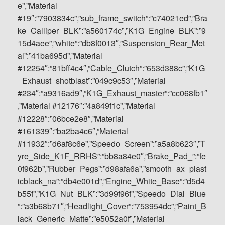
e”,”Material
#19″:”7903834c”,”sub_frame_switch”:”c74021ed”,”Bra
ke_Calliper_BLK”:”a560174c”,”K1G_Engine_BLK”:”9
15d4aee”,”white”:”db8f0013″,”Suspension_Rear_Met
al”:”41ba695d”,”Material
#12254″:”81bff4c4″,”Cable_Clutch”:”653d388c”,”K1G
_Exhaust_shotblast”:”049c9c53″,”Material
#234″:”a9316ad9″,”K1G_Exhaust_master”:”cc068fb1″
,”Material #12176″:”4a849f1c”,”Material
#12228″:”06bce2e8″,”Material
#161339″:”ba2ba4c6″,”Material
#11932″:”d6af8c6e”,”Speedo_Screen”:”a5a8b623″,”T
yre_Side_K1F_RRHS”:”bb8a84e0″,”Brake_Pad_”:”fe
0f962b”,”Rubber_Pegs”:”d98afa6a”,”smooth_ax_plast
icblack_na”:”db4e001d”,”Engine_White_Base”:”d5d4
b55f”,”K1G_Nut_BLK”:”3d99f96f”,”Speedo_Dial_Blue
”:”a3b68b71″,”Headlight_Cover”:”753954dc”,”Paint_B
lack_Generic_Matte”:”e5052a0f”,”Material