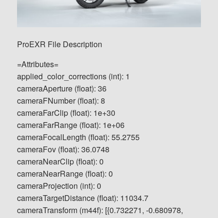
ProEXR File Description
=Attributes=
applied_color_corrections (int): 1
cameraAperture (float): 36
cameraFNumber (float): 8
cameraFarClip (float): 1e+30
cameraFarRange (float): 1e+06
cameraFocalLength (float): 55.2755
cameraFov (float): 36.0748
cameraNearClip (float): 0
cameraNearRange (float): 0
cameraProjection (int): 0
cameraTargetDistance (float): 11034.7
cameraTransform (m44f): [{0.732271, -0.680978,