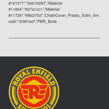
#161477″:”2eb1b283″,”Material
#11894″:”b07a1cc1″,”Material
#11728″:”6f8c2702″,”ChainCover_Plastic_Satin_Sm
ooth”:”239f1ecf”,”PBR_Bolts