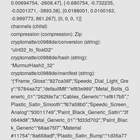
0.00694754, -2608.47}, {-0.680754, -0.732235,
-0.0201371, -3893.38}, {0.0188001, 0.0100163,
-0.999773, 861.267}, {0, 0, 0, 1}]
channels (chlist)
compression (compression): Zip
cryptomatte/c0988de/conversion (string):
“uint32_to_float32”
cryptomatte/c0988de/hash (string):
“MurmurHash3_32”
cryptomatte/c0988de/manifest (string):
“{“Frame_Gloss”:”827ca36f”,”Speedo_Dial_Light_Gre
y”:”5784aa72″,”defaultMtl”:”ef83e969″,”Metal_Bolts_G
eneric_01″:”262fde7a”,”Cables_Generic”:”1ef817b5″,”
Plastic_Satin_Smooth”:”f67a58b0″,”Speedo_Screen_
Analog”:”93011749″,”Paint_Black_Generic_Satin”:”3f
0649d8″,”Metal_Generic_01″:”fd33d702″,”Paint_Blac
k_Generic”:”66ae75f7″,”Material
#11754″:”8a658adf”,”Plastic_Satin_Bump”:”1d35a77