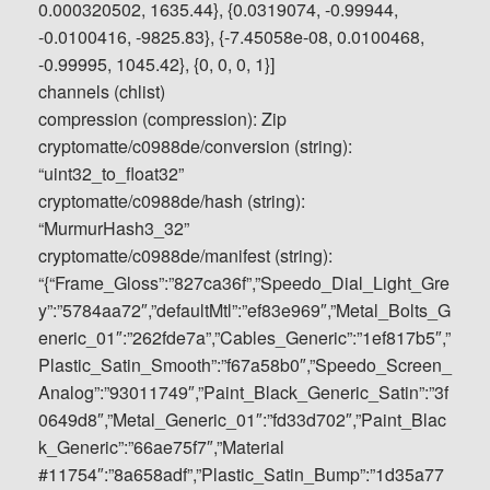
0.000320502, 1635.44}, {0.0319074, -0.99944,
-0.0100416, -9825.83}, {-7.45058e-08, 0.0100468,
-0.99995, 1045.42}, {0, 0, 0, 1}]
channels (chlist)
compression (compression): Zip
cryptomatte/c0988de/conversion (string):
“uint32_to_float32”
cryptomatte/c0988de/hash (string):
“MurmurHash3_32”
cryptomatte/c0988de/manifest (string):
“{“Frame_Gloss”:”827ca36f”,”Speedo_Dial_Light_Gre
y”:”5784aa72″,”defaultMtl”:”ef83e969″,”Metal_Bolts_G
eneric_01″:”262fde7a”,”Cables_Generic”:”1ef817b5″,”
Plastic_Satin_Smooth”:”f67a58b0″,”Speedo_Screen_
Analog”:”93011749″,”Paint_Black_Generic_Satin”:”3f
0649d8″,”Metal_Generic_01″:”fd33d702″,”Paint_Blac
k_Generic”:”66ae75f7″,”Material
#11754″:”8a658adf”,”Plastic_Satin_Bump”:”1d35a77