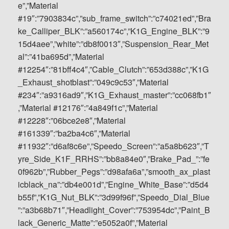
e”,”Material
#19″:”7903834c”,”sub_frame_switch”:”c74021ed”,”Bra
ke_Calliper_BLK”:”a560174c”,”K1G_Engine_BLK”:”9
15d4aee”,”white”:”db8f0013″,”Suspension_Rear_Met
al”:”41ba695d”,”Material
#12254″:”81bff4c4″,”Cable_Clutch”:”653d388c”,”K1G
_Exhaust_shotblast”:”049c9c53″,”Material
#234″:”a9316ad9″,”K1G_Exhaust_master”:”cc068fb1″
,”Material #12176″:”4a849f1c”,”Material
#12228″:”06bce2e8″,”Material
#161339″:”ba2ba4c6″,”Material
#11932″:”d6af8c6e”,”Speedo_Screen”:”a5a8b623″,”T
yre_Side_K1F_RRHS”:”bb8a84e0″,”Brake_Pad_”:”fe
0f962b”,”Rubber_Pegs”:”d98afa6a”,”smooth_ax_plast
icblack_na”:”db4e001d”,”Engine_White_Base”:”d5d4
b55f”,”K1G_Nut_BLK”:”3d99f96f”,”Speedo_Dial_Blue
”:”a3b68b71″,”Headlight_Cover”:”753954dc”,”Paint_B
lack_Generic_Matte”:”e5052a0f”,”Material