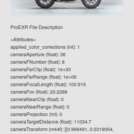
ProEXR File Description
=Attributes=
applied_color_corrections (int): 1
cameraAperture (float): 36
cameraFNumber (float): 8
cameraFarClip (float): 1e+30
cameraFarRange (float): 1e+06
cameraFocalLength (float): 100.915
cameraFov (float): 20.2268
cameraNearClip (float): 0
cameraNearRange (float): 0
cameraProjection (int): 0
cameraTargetDistance (float): 11034.7
cameraTransform (m44f): [{0.999491, 0.0319054,