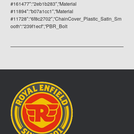
#161477″:”2eb1b283″,”Material
#11894″:”b07a1cc1″,”Material
#11728″:”6f8c2702″,”ChainCover_Plastic_Satin_Sm
ooth”:”239f1ecf”,”PBR_Bolt