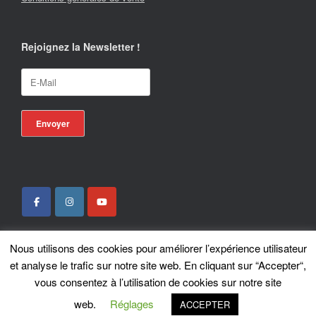
Rejoignez la Newsletter !
Nous utilisons des cookies pour améliorer l’expérience utilisateur
Locotrans SPRL - Exclusive Store Royal Enfield - Royal Enfield Brussels - ©
et analyse le trafic sur notre site web. En cliquant sur “Accepter“,
2026
vous consentez à l’utilisation de cookies sur notre site
A
SiteOrigin
Theme
web.
Réglages
ACCEPTER