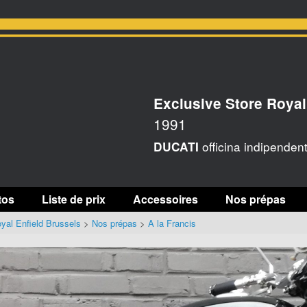
Exclusive Store Royal
1991
officina indipenden
DUCATI
tos
Liste de prix
Accessoires
Nos prépas
yal Enfield Brussels
>
Nos prépas
>
A la Francis