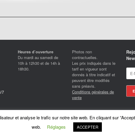
Heures d’ouverture
Photos non
Rejo
Du mardi au samedi de
contractuelles.
News
10h à 12h30 et de 14h à
Les prix indiqués dans le
18h30.
tarif en vigueur sont
donnés à titre indicatif et
peuvent être modifiés
sans préavis.
Conditions générales de
/7
vente
Locotrans SPRL - Exclusive Store Royal Enfield - Royal Enfield Brussels - © 2026
sateur et analyse le trafic sur notre site web. En cliquant sur “Accept
A
SiteOrigin
Theme
web.
Réglages
ACCEPTER