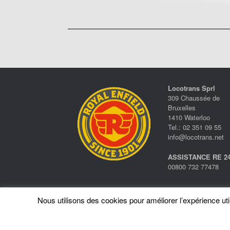
Locotrans Sprl
309 Chaussée de
Bruxelles
1410 Waterloo
Tel.: 02 351 09 55
info@locotrans.net
ASSISTANCE RE 24
00800 732 77478
Nous utilisons des cookies pour améliorer l’expérience utili