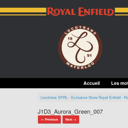
Skip
to
content
Accueil
Les mo
Locotrans SPRL - Exclusive Store Royal Enfield - Ro
J1D3_Aurora_Green_007
← Previous
Next →