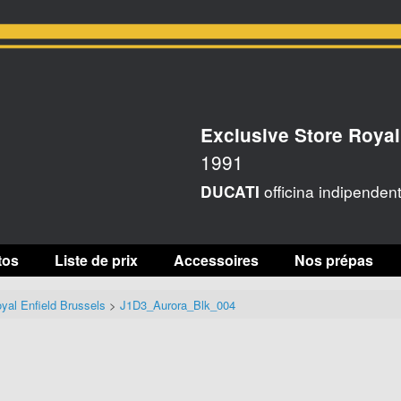
Exclusive Store Royal
1991
officina indipenden
DUCATI
tos
Liste de prix
Accessoires
Nos prépas
yal Enfield Brussels
>
J1D3_Aurora_Blk_004