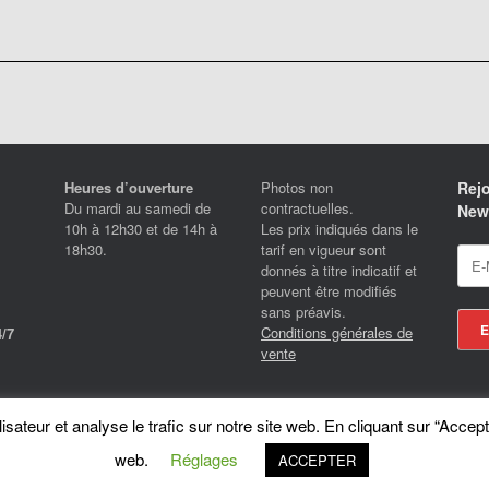
Heures d’ouverture
Photos non
Rejo
Du mardi au samedi de
contractuelles.
News
10h à 12h30 et de 14h à
Les prix indiqués dans le
18h30.
tarif en vigueur sont
donnés à titre indicatif et
peuvent être modifiés
sans préavis.
Conditions générales de
/7
vente
Locotrans SPRL - Exclusive Store Royal Enfield - Royal Enfield Brussels - © 2026
sateur et analyse le trafic sur notre site web. En cliquant sur “Accept
A
SiteOrigin
Theme
web.
Réglages
ACCEPTER