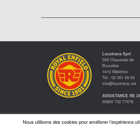
Locotrans Sprl
309 Chaussée de
Bruxelles
1410 Waterloo
Tel.: 02 351 09 55
info@locotrans.net
ASSISTANCE RE 24
00800 732 77478
Nous utilisons des cookies pour améliorer l’expérience utili