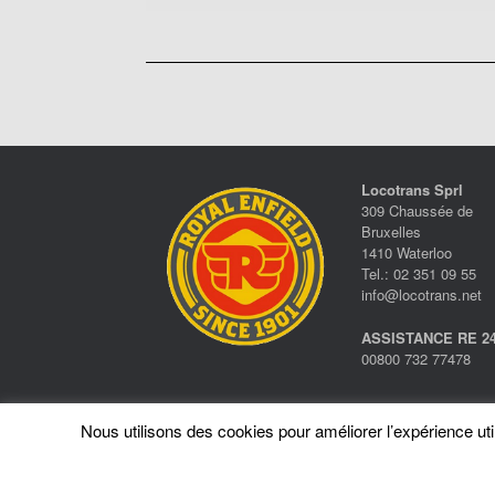
Locotrans Sprl
309 Chaussée de
Bruxelles
1410 Waterloo
Tel.: 02 351 09 55
info@locotrans.net
ASSISTANCE RE 24
00800 732 77478
Nous utilisons des cookies pour améliorer l’expérience utili