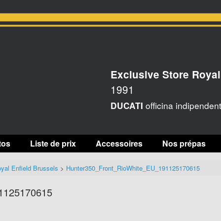
Exclusive Store Royal
1991
officina indipenden
DUCATI
tos
Liste de prix
Accessoires
Nos prépas
yal Enfield Brussels
>
Hunter350_Front_RioWhite_EU_191125170615
91125170615