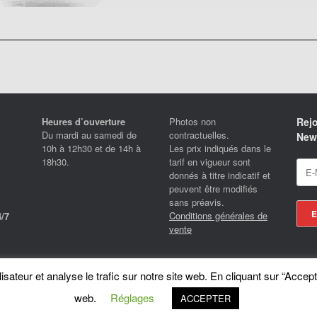
Heures d’ouverture
Photos non
Rejo
Du mardi au samedi de
contractuelles.
News
10h à 12h30 et de 14h à
Les prix indiqués dans le
18h30.
tarif en vigueur sont
donnés à titre indicatif et
peuvent être modifiés
sans préavis.
Conditions générales de
/7
vente
Locotrans SPRL - Exclusive Store Royal Enfield - Royal Enfield Brussels - © 2026
sateur et analyse le trafic sur notre site web. En cliquant sur “Accept
A
SiteOrigin
Theme
web.
Réglages
ACCEPTER