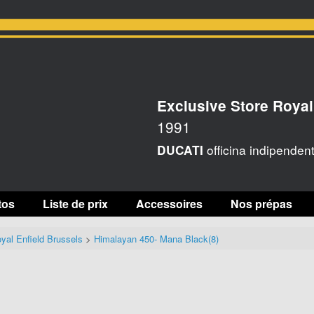
Exclusive Store Royal
1991
officina indipenden
DUCATI
tos
Liste de prix
Accessoires
Nos prépas
yal Enfield Brussels
>
Himalayan 450- Mana Black(8)