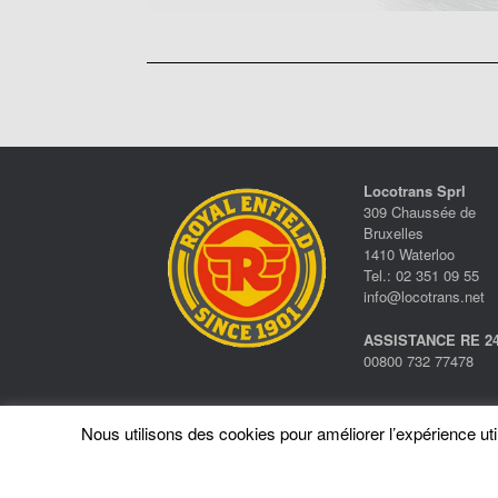
Locotrans Sprl
309 Chaussée de
Bruxelles
1410 Waterloo
Tel.: 02 351 09 55
info@locotrans.net
ASSISTANCE RE 24
00800 732 77478
Nous utilisons des cookies pour améliorer l’expérience utili