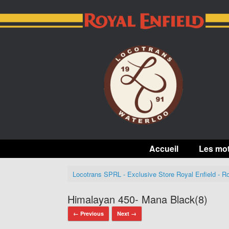
Skip
to
content
Accueil
Les mo
Locotrans SPRL - Exclusive Store Royal Enfield - Ro
Himalayan 450- Mana Black(8)
← Previous
Next →