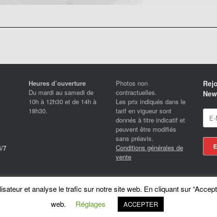
Heures d’ouverture
Photos non
Rejo
Du mardi au samedi de
contractuelles.
News
10h à 12h30 et de 14h à
Les prix indiqués dans le
18h30.
tarif en vigueur sont
donnés à titre indicatif et
peuvent être modifiés
sans préavis.
Conditions générales de
/7
vente
Locotrans SPRL - Exclusive Store Royal Enfield - Royal Enfield Brussels - © 2026
sateur et analyse le trafic sur notre site web. En cliquant sur “Accept
A
SiteOrigin
Theme
web.
Réglages
ACCEPTER