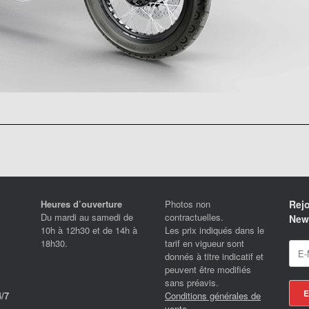
Heures d’ouverture
Photos non
Rejo
Du mardi au samedi de
contractuelles.
News
10h à 12h30 et de 14h à
Les prix indiqués dans le
18h30.
tarif en vigueur sont
donnés à titre indicatif et
peuvent être modifiés
sans préavis.
Conditions générales de
/7
vente