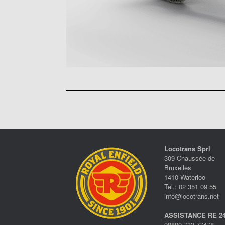
Locotrans Sprl
309 Chaussée de
Bruxelles
1410 Waterloo
Tel.: 02 351 09 55
info@locotrans.net
ASSISTANCE RE 24
00800 732 77478