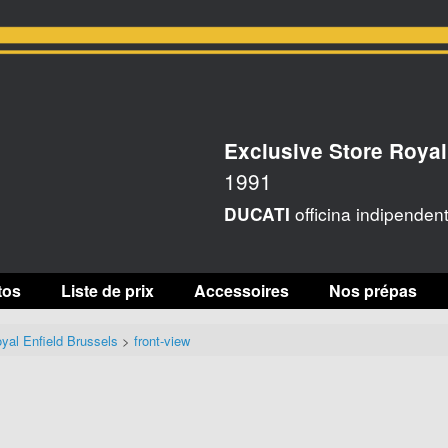
Exclusive Store Royal
1991
officina indipenden
DUCATI
tos
Liste de prix
Accessoires
Nos prépas
yal Enfield Brussels
>
front-view