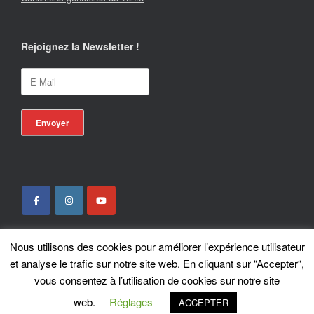
Rejoignez la Newsletter !
Nous utilisons des cookies pour améliorer l’expérience utilisateur
Locotrans SPRL - Exclusive Store Royal Enfield - Royal Enfield Brussels - ©
et analyse le trafic sur notre site web. En cliquant sur “Accepter“,
2026
vous consentez à l’utilisation de cookies sur notre site
A
SiteOrigin
Theme
web.
Réglages
ACCEPTER