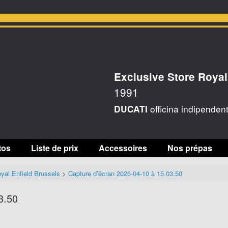
Exclusive Store Royal
1991
officina indipenden
DUCATI
tos
Liste de prix
Accessoires
Nos prépas
yal Enfield Brussels
>
Capture d’écran 2026-04-10 à 15.03.50
3.50