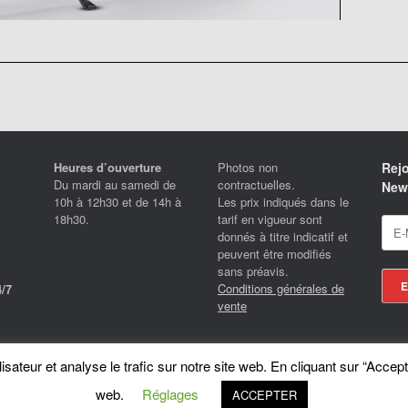
Heures d’ouverture
Photos non
Rejo
Du mardi au samedi de
contractuelles.
News
10h à 12h30 et de 14h à
Les prix indiqués dans le
18h30.
tarif en vigueur sont
donnés à titre indicatif et
peuvent être modifiés
sans préavis.
Conditions générales de
/7
vente
Locotrans SPRL - Exclusive Store Royal Enfield - Royal Enfield Brussels - © 2026
sateur et analyse le trafic sur notre site web. En cliquant sur “Accept
A
SiteOrigin
Theme
web.
Réglages
ACCEPTER