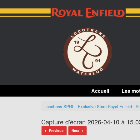
Skip
to
content
Accueil
Les mo
Locotrans SPRL - Exclusive Store Royal Enfield - Ro
Capture d’écran 2026-04-10 à 15.0
← Previous
Next →