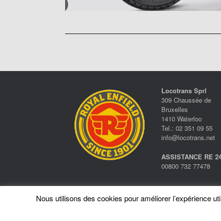
Locotrans Sprl
309 Chaussée de
Bruxelles
1410 Waterloo
Tel.: 02 351 09 55
info@locotrans.net
ASSISTANCE RE 24
00800 732 77478
Nous utilisons des cookies pour améliorer l’expérience utili