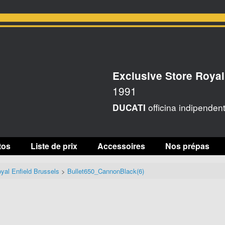
Exclusive Store Royal
1991
officina indipenden
DUCATI
tos
Liste de prix
Accessoires
Nos prépas
yal Enfield Brussels
>
Bullet650_CannonBlack(6)