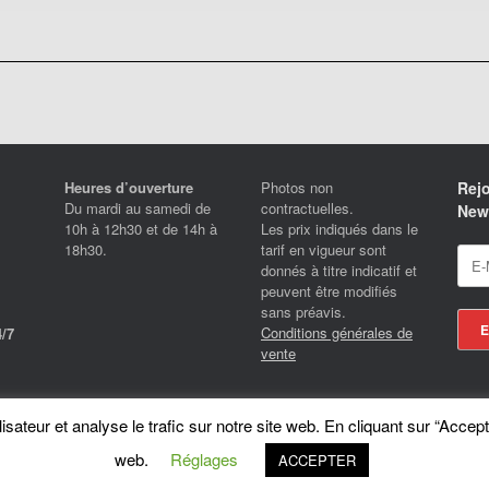
Heures d’ouverture
Photos non
Rejo
Du mardi au samedi de
contractuelles.
News
10h à 12h30 et de 14h à
Les prix indiqués dans le
18h30.
tarif en vigueur sont
donnés à titre indicatif et
peuvent être modifiés
sans préavis.
Conditions générales de
/7
vente
Locotrans SPRL - Exclusive Store Royal Enfield - Royal Enfield Brussels - © 2026
sateur et analyse le trafic sur notre site web. En cliquant sur “Accept
A
SiteOrigin
Theme
web.
Réglages
ACCEPTER