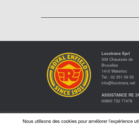
Locotrans Sprl
309 Chaussée de
Bruxelles
1410 Waterloo
Tel.: 02 351 09 55
info@locotrans.net
ASSISTANCE RE 24
00800 732 77478
Nous utilisons des cookies pour améliorer l’expérience utili