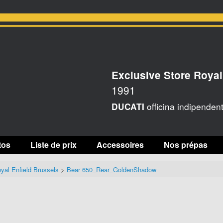
Exclusive Store Royal
1991
officina indipenden
DUCATI
tos
Liste de prix
Accessoires
Nos prépas
yal Enfield Brussels
>
Bear 650_Rear_GoldenShadow