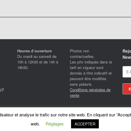
Heures d’ouverture
Photos non
Rejo
Du mardi au samedi de
contractuelles.
News
10h à 12h30 et de 14h à
Les prix indiqués dans le
18h30.
tarif en vigueur sont
donnés à titre indicatif et
peuvent être modifiés
sans préavis.
Conditions générales de
/7
vente
Locotrans SPRL - Exclusive Store Royal Enfield - Royal Enfield Brussels - © 2026
sateur et analyse le trafic sur notre site web. En cliquant sur “Accept
A
SiteOrigin
Theme
web.
Réglages
ACCEPTER