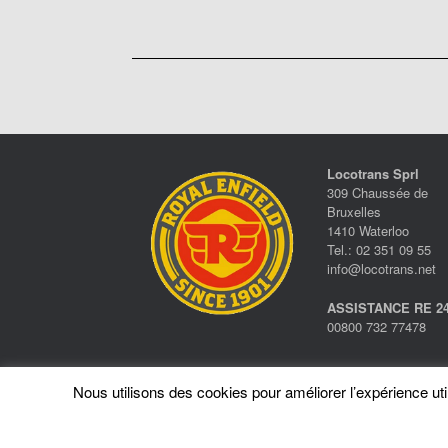
Locotrans Sprl
309 Chaussée de
Bruxelles
1410 Waterloo
Tel.: 02 351 09 55
info@locotrans.net
ASSISTANCE RE 24
00800 732 77478
Nous utilisons des cookies pour améliorer l’expérience utili