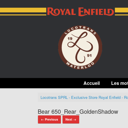
Skip
to
content
Accueil
Les mo
Locotrans SPRL - Exclusive Store Royal Enfield - Ro
Bear 650_Rear_GoldenShadow
← Previous
Next →