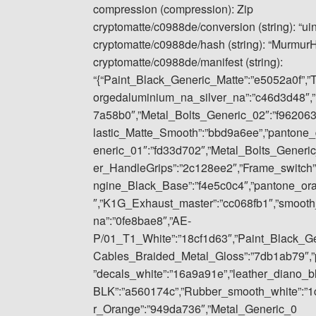
compression (compression): Zip
cryptomatte/c0988de/conversion (string): “ui
cryptomatte/c0988de/hash (string): “Murmu
cryptomatte/c0988de/manifest (string):
“{“Paint_Black_Generic_Matte”:”e5052a0f”,”
orgedaluminium_na_silver_na”:”c46d3d48″,”
7a58b0″,”Metal_Bolts_Generic_02″:”f962063
lastic_Matte_Smooth”:”bbd9a6ee”,”pantone_
eneric_01″:”fd33d702″,”Metal_Bolts_Gener
er_HandleGrips”:”2c128ee2″,”Frame_switch”
ngine_Black_Base”:”f4e5c0c4″,”pantone_or
″,”K1G_Exhaust_master”:”cc068fb1″,”smoot
na”:”0fe8bae8″,”AE-
P/01_T1_White”:”18cf1d63″,”Paint_Black_Gene
Cables_Braided_Metal_Gloss”:”7db1ab79″,”p
”decals_white”:”16a9a91e”,”leather_diano_
BLK”:”a560174c”,”Rubber_smooth_white”:”1
r_Orange”:”949da736″,”Metal_Generic_0