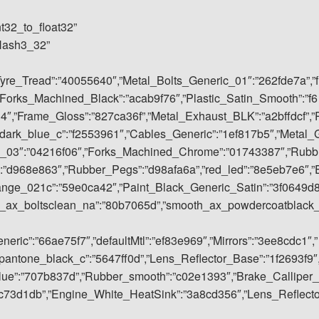
nt32_to_float32”
rHash3_32”
Tyre_Tread”:”40055640″,”Metal_Bolts_Generic_01″:”262fde7a”,”f
Forks_Machined_Black”:”acab9f76″,”Plastic_Satin_Smooth”:”f6
4″,”Frame_Gloss”:”827ca36f”,”Metal_Exhaust_BLK”:”a2bffdcf”,”
dark_blue_c”:”f2553961″,”Cables_Generic”:”1ef817b5″,”Metal_
ic_03″:”04216f06″,”Forks_Machined_Chrome”:”01743387″,”Rubb
:”d968e863″,”Rubber_Pegs”:”d98afa6a”,”red_led”:”8e5eb7e6″,”
ange_021c”:”59e0ca42″,”Paint_Black_Generic_Satin”:”3f0649d
h_ax_boltsclean_na”:”80b7065d”,”smooth_ax_powdercoatblack
ric”:”66ae75f7″,”defaultMtl”:”ef83e969″,”Mirrors”:”3ee8cdc1″,”
antone_black_c”:”5647ff0d”,”Lens_Reflector_Base”:”1f2693f9″
blue”:”707b837d”,”Rubber_smooth”:”c02e1393″,”Brake_Calliper_
c73d1db”,”Engine_White_HeatSink”:”3a8cd356″,”Lens_Reflect