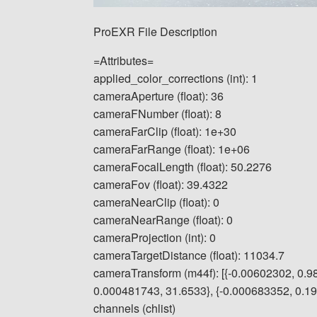
ProEXR File Description
=Attributes=
applied_color_corrections (int): 1
cameraAperture (float): 36
cameraFNumber (float): 8
cameraFarClip (float): 1e+30
cameraFarRange (float): 1e+06
cameraFocalLength (float): 50.2276
cameraFov (float): 39.4322
cameraNearClip (float): 0
cameraNearRange (float): 0
cameraProjection (int): 0
cameraTargetDistance (float): 11034.7
cameraTransform (m44f): [{-0.00602302, 0.9
0.000481743, 31.6533}, {-0.000683352, 0.1913
channels (chlist)