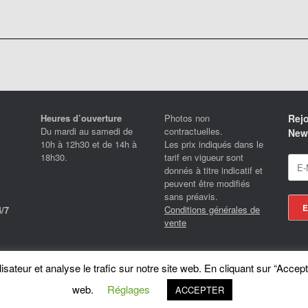
Heures d’ouverture
Photos non
Rejo
Du mardi au samedi de
contractuelles.
News
10h à 12h30 et de 14h à
Les prix indiqués dans le
18h30.
tarif en vigueur sont
donnés à titre indicatif et
peuvent être modifiés
sans préavis.
Conditions générales de
/7
vente
Locotrans SPRL - Exclusive Store Royal Enfield - Royal Enfield Brussels - © 2026
sateur et analyse le trafic sur notre site web. En cliquant sur “Accept
A
SiteOrigin
Theme
web.
Réglages
ACCEPTER