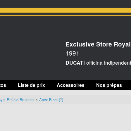
Exclusive Store Royal
1991
officina indipenden
DUCATI
tos
Liste de prix
Accessoires
Nos prépas
yal Enfield Brussels
>
Apex Black(7)