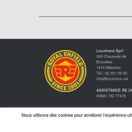
Locotrans Sprl
309 Chaussée de
Bruxelles
1410 Waterloo
Tel.: 02 351 09 55
info@locotrans.net
ASSISTANCE RE 24
00800 732 77478
Nous utilisons des cookies pour améliorer l’expérience utili