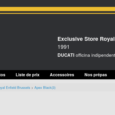
Exclusive Store Royal
1991
officina indipenden
DUCATI
tos
Liste de prix
Accessoires
Nos prépas
yal Enfield Brussels
>
Apex Black(3)