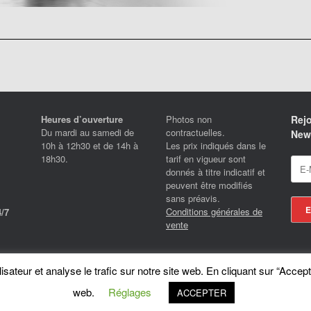
Heures d’ouverture
Photos non
Rejo
Du mardi au samedi de
contractuelles.
News
10h à 12h30 et de 14h à
Les prix indiqués dans le
18h30.
tarif en vigueur sont
donnés à titre indicatif et
peuvent être modifiés
sans préavis.
Conditions générales de
/7
vente
Locotrans SPRL - Exclusive Store Royal Enfield - Royal Enfield Brussels - © 2026
sateur et analyse le trafic sur notre site web. En cliquant sur “Accept
A
SiteOrigin
Theme
web.
Réglages
ACCEPTER