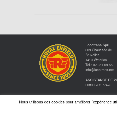
Locotrans Sprl
309 Chaussée de
Bruxelles
1410 Waterloo
Tel.: 02 351 09 55
info@locotrans.net
ASSISTANCE RE 24
00800 732 77478
Nous utilisons des cookies pour améliorer l’expérience utili