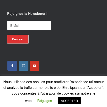
Rejoignez la Newsletter !
Nous utilisons des cookies pour améliorer l’expérience utilisateur
Locotrans SPRL - Exclusive Store Royal Enfield - Royal Enfield Brussels - ©
et analyse le trafic sur notre site web. En cliquant sur “Accepter“,
2026
vous consentez à l’utilisation de cookies sur notre site
A
SiteOrigin
Theme
web.
Réglages
ACCEPTER