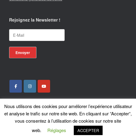
Rejoignez la Newsletter !
Nous utilisons des cookies pour améliorer l’expérience utilisateur
Locotrans SPRL - Exclusive Store Royal Enfield - Royal Enfield Brussels - ©
et analyse le trafic sur notre site web. En cliquant sur “Accepter“,
2026
vous consentez à l’utilisation de cookies sur notre site
A
SiteOrigin
Theme
web.
Réglages
ACCEPTER