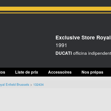
Exclusive Store Royal
1991
officina indipenden
DUCATI
tos
Liste de prix
Accessoires
Nos prépas
yal Enfield Brussels
>
132434