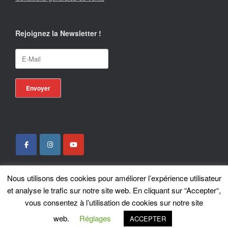
Rejoignez la Newsletter !
Nous utilisons des cookies pour améliorer l’expérience utilisateur
Locotrans SPRL - Exclusive Store Royal Enfield - Royal Enfield Brussels - ©
et analyse le trafic sur notre site web. En cliquant sur “Accepter“,
2026
vous consentez à l’utilisation de cookies sur notre site
A
SiteOrigin
Theme
web.
Réglages
ACCEPTER