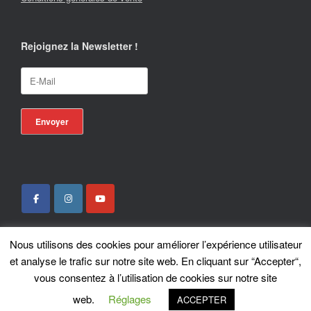
Rejoignez la Newsletter !
Nous utilisons des cookies pour améliorer l’expérience utilisateur
Locotrans SPRL - Exclusive Store Royal Enfield - Royal Enfield Brussels - ©
et analyse le trafic sur notre site web. En cliquant sur “Accepter“,
2026
vous consentez à l’utilisation de cookies sur notre site
A
SiteOrigin
Theme
web.
Réglages
ACCEPTER