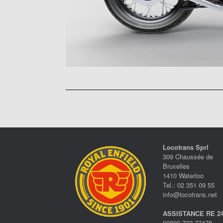
Locotrans Sprl
309 Chaussée de
Bruxelles
1410 Waterloo
Tel.: 02 351 09 55
info@locotrans.net
ASSISTANCE RE 24
00800 732 77478