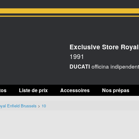
Exclusive Store Royal
1991
officina indipenden
DUCATI
tos
Liste de prix
Accessoires
Nos prépas
yal Enfield Brussels
>
10