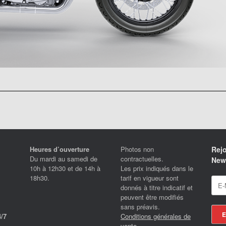
Heures d’ouverture
Photos non
Rejo
Du mardi au samedi de
contractuelles.
News
10h à 12h30 et de 14h à
Les prix indiqués dans le
18h30.
tarif en vigueur sont
donnés à titre indicatif et
peuvent être modifiés
sans préavis.
Conditions générales de
/7
vente